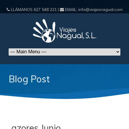
LLÁMANOS
627 548 221
|
EMAIL:
info@viajesnagual.com
Blog Post
azores Junio