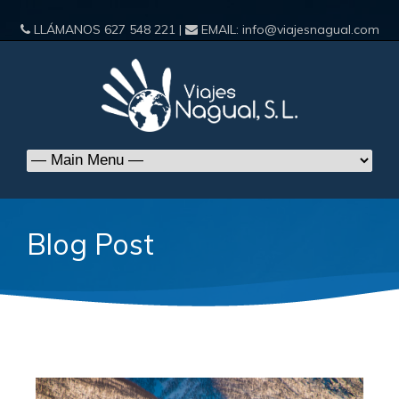
LLÁMANOS
627 548 221
|
EMAIL:
info@viajesnagual.com
Blog Post