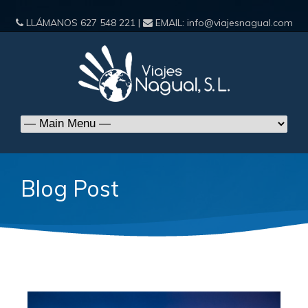
LLÁMANOS
627 548 221
|
EMAIL:
info@viajesnagual.com
Blog Post