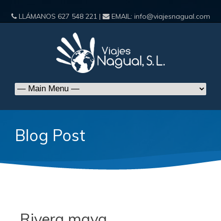
LLÁMANOS
627 548 221
|
EMAIL:
info@viajesnagual.com
Blog Post
Rivera maya