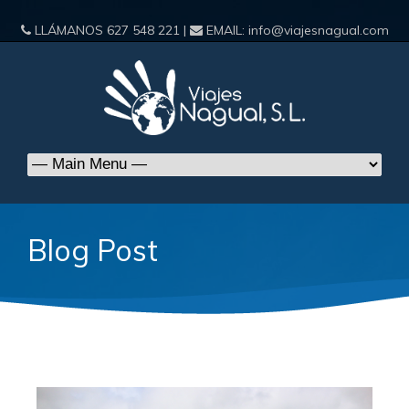
LLÁMANOS
627 548 221
|
EMAIL:
info@viajesnagual.com
Blog Post