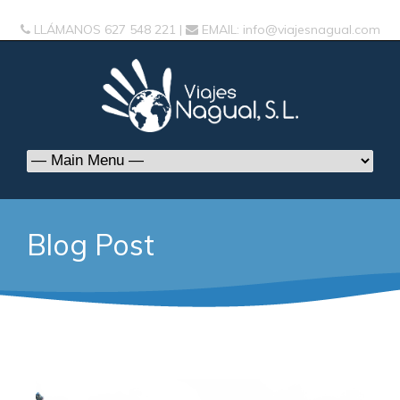
LLÁMANOS
627 548 221
|
EMAIL:
info@viajesnagual.com
Blog Post