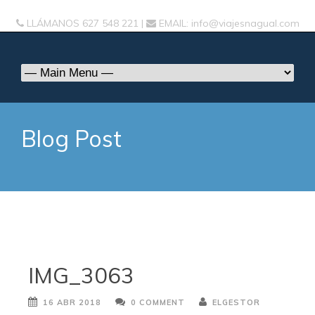
LLÁMANOS
627 548 221
|
EMAIL:
info@viajesnagual.com
Blog Post
IMG_3063
16 ABR 2018
0 COMMENT
ELGESTOR