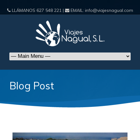
LLÁMANOS
627 548 221
|
EMAIL:
info@viajesnagual.com
Blog Post