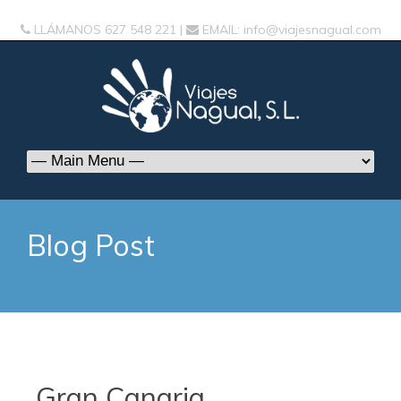
LLÁMANOS
627 548 221
|
EMAIL:
info@viajesnagual.com
Blog Post
Gran Canaria