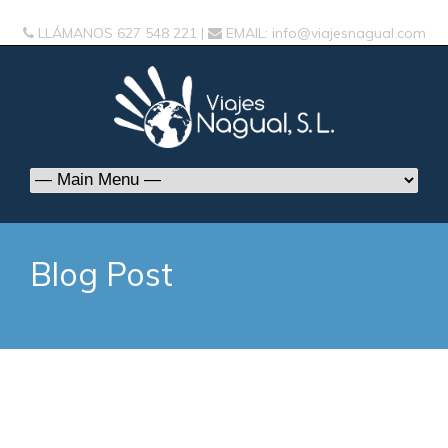
LLÁMANOS
627 548 221
|
EMAIL:
info@viajesnagual.com
Blog Post