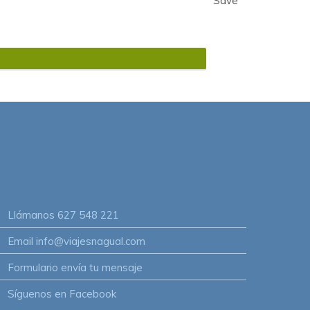
Save
Llámanos
627 548 221
Email
info@viajesnagual.com
Formulario
envía tu mensaje
Síguenos
en Facebook