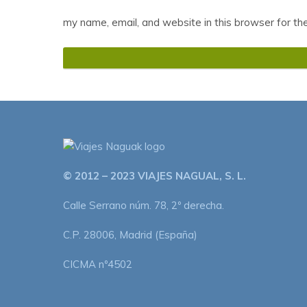
my name, email, and website in this browser for th
© 2012 – 2023 VIAJES NAGUAL, S. L.
Calle Serrano núm. 78, 2º derecha.
C.P. 28006, Madrid (España)
CICMA nº4502