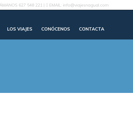
LÁMANOS
627 548 221
|
EMAIL:
info@viajesnagual.com
LOS VIAJES
CONÓCENOS
CONTACTA