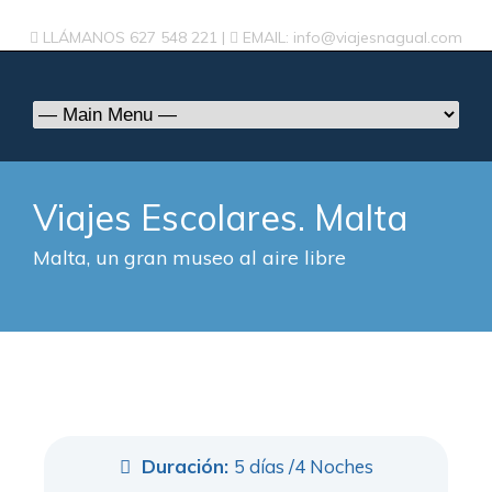
LLÁMANOS
627 548 221
|
EMAIL:
info@viajesnagual.com
Viajes Escolares. Malta
Malta, un gran museo al aire libre
Duración:
5 días /4 Noches